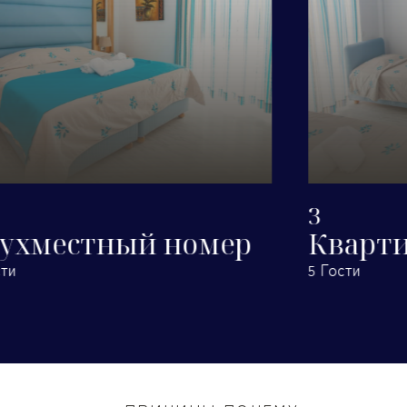
впечатляющим пляжам и самым главным
достопримечательностям. В контексте нашего стремления
к постоянному обновлению и улучшению наших услуг, мы
гарантируем, что наш отель имеет в своем распоряжении
все необходимые сертификаты безопасности и
исправной работы. В Frini Hotel наша философия
вращается вокруг идеи, что роскошь и комфорт
принадлежат вам! Пространство, которое выделяется
3
своим элегантным и индивидуальным стилем, было
р
Квартира
создано, чтобы предложить все удобства, которые
ожидает современный путешественник. Вот почему здесь
5 Гости
безупречное гостеприимство неразрывно связано с
опытом современной жизни. Все это делает
Frini Hotel одним из самых популярных отелей в Толо. Так
что лишний раз не думайте! Посмотрите на наши номера и
забронируйте тот, который соответствует вашим