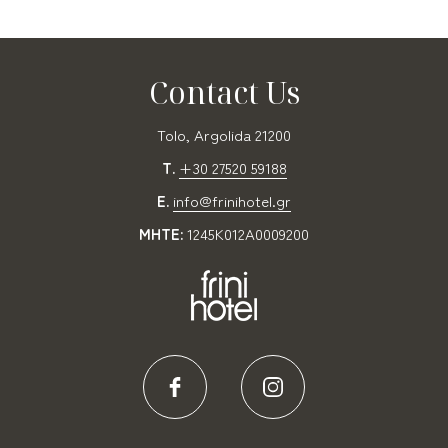
Contact Us
Tolo, Argolida 21200
T.
+30 27520 59188
E.
info@frinihotel.gr
MHTE:
1245K012A0009200